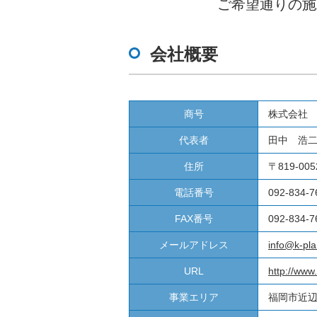
ご希望通りの施
会社概要
商号
株式会社
代表者
田中 浩
住所
〒819-0
電話番号
092-834-7
FAX番号
092-834-7
メールアドレス
info@k-pla
URL
http://www
事業エリア
福岡市近